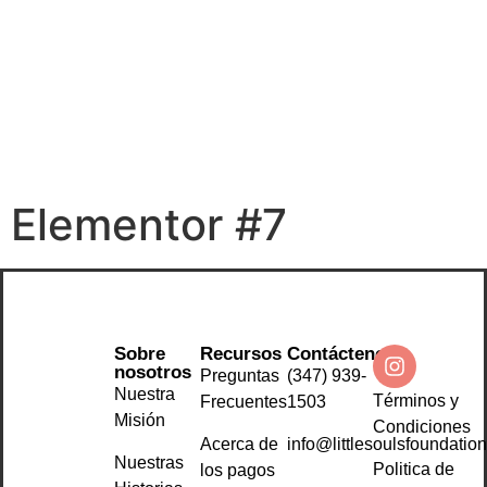
Elementor #7
Sobre
Recursos
Contáctenos
nosotros
Preguntas
(347) 939-
Nuestra
Términos y
Frecuentes
1503
Misión
Condiciones
Acerca de
info@littlesoulsfoundation
Nuestras
Politica de
los pagos